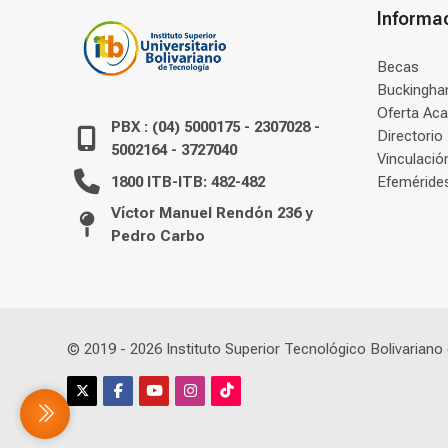
Informa
Becas
Buckingham
Oferta Ac
PBX : (04) 5000175 - 2307028 -
Directorio
5002164 - 3727040
Vinculació
1800 ITB-ITB: 482-482
Efeméride
Víctor Manuel Rendón 236 y
Pedro Carbo
© 2019 -
2026
Instituto Superior Tecnológico Bolivariano
debar