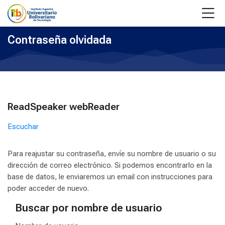
Skip to navigation
Skip to login form
Salta al contenido principal
Skip to accessibility options
Skip to footer
Skip accessibility options
M
Contraseña olvidada
Bloques
ReadSpeaker webReader
Salta ReadSpeaker webReader
Escuchar
Para reajustar su contraseña, envíe su nombre de usuario o su
dirección de correo electrónico. Si podemos encontrarlo en la
base de datos, le enviaremos un email con instrucciones para
poder acceder de nuevo.
Buscar por nombre de usuario
Buscar por nombre de usuario