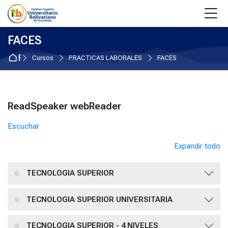
Skip to navigation
Skip to login form
Salta al contenido principal
Skip to accessibility options
Skip to footer
Skip accessibility options
M
FACES
Página Principal
Cursos
PRACTICAS LABORALES
FACES
Bloques
ReadSpeaker webReader
Salta ReadSpeaker webReader
Escuchar
Expandir todo
TECNOLOGIA SUPERIOR
TECNOLOGIA SUPERIOR UNIVERSITARIA
TECNOLOGIA SUPERIOR - 4 NIVELES