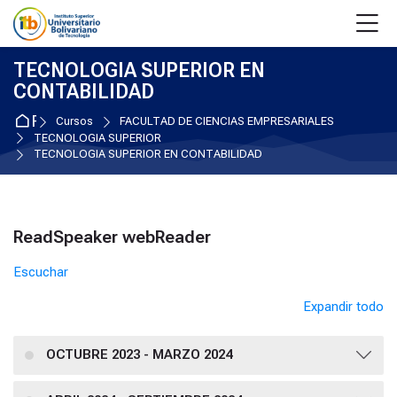
Skip to navigation
Skip to login form
Salta al contenido principal
Skip to accessibility options
Skip to footer
Skip accessibility options
M
TECNOLOGIA SUPERIOR EN
CONTABILIDAD
Página Principal
Cursos
FACULTAD DE CIENCIAS EMPRESARIALES
TECNOLOGIA SUPERIOR
TECNOLOGIA SUPERIOR EN CONTABILIDAD
Bloques
ReadSpeaker webReader
Salta ReadSpeaker webReader
Escuchar
Expandir todo
OCTUBRE 2023 - MARZO 2024