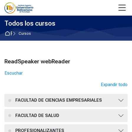
Skip to navigation
Skip to login form
Salta al contenido principal
Skip to accessibility options
Skip to footer
Skip accessibility options
M
Todos los cursos
Página Principal
Cursos
Bloques
ReadSpeaker webReader
Salta ReadSpeaker webReader
Escuchar
Expandir todo
FACULTAD DE CIENCIAS EMPRESARIALES
FACULTAD DE SALUD
PROFESIONALIZANTES