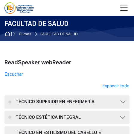
Skip to navigation
Skip to login form
Salta al contenido principal
Skip to accessibility options
Skip to footer
Skip accessibility options
M
FACULTAD DE SALUD
Página Principal
Cursos
FACULTAD DE SALUD
Bloques
ReadSpeaker webReader
Salta ReadSpeaker webReader
Escuchar
Expandir todo
TÉCNICO SUPERIOR EN ENFERMERÍA
TÉCNICO ESTÉTICA INTEGRAL
TÉCNICO EN ESTILISMO DEL CABELLO E