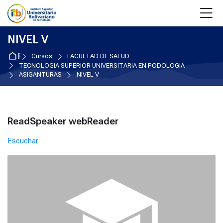
Skip to navigation
Skip to login form
Salta al contenido principal
Skip to accessibility options
Skip to footer
Skip accessibility options
M
NIVEL V
Página Principal
Cursos
FACULTAD DE SALUD
TECNOLOGÍA SUPERIOR UNIVERSITARIA EN PODOLOGÍA
ASIGANTURAS
NIVEL V
Bloques
ReadSpeaker webReader
Salta ReadSpeaker webReader
Escuchar