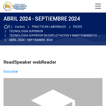
Skip to navigation
Skip to login form
Salta al contenido principal
Skip to accessibility options
Skip to footer
Skip accessibility options
M
ABRIL 2024 - SEPTIEMBRE 2024
Página Principal
Cursos
PRACTICAS LABORALES
FACES
TECNOLOGIA SUPERIOR
TECNOLOGIA SUPERIOR EN EXPLOTACION Y MANTENIMIENTO DE EQUIPOS BIOMEDICOS
ABRIL 2024 - SEPTIEMBRE 2024
Bloques
ReadSpeaker webReader
Salta ReadSpeaker webReader
Escuchar