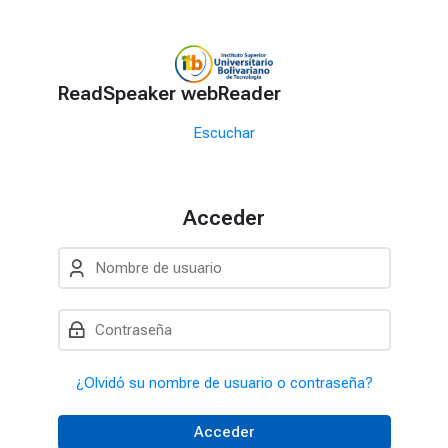
Skip to navigation
Skip to login form
Salta al contenido principal
Skip to accessibility options
Skip to footer
Skip accessibility options
Bloques
ReadSpeaker webReader
Salta ReadSpeaker webReader
Escuchar
Acceder
Nombre de usuario
Contraseña
¿Olvidó su nombre de usuario o contraseña?
Acceder